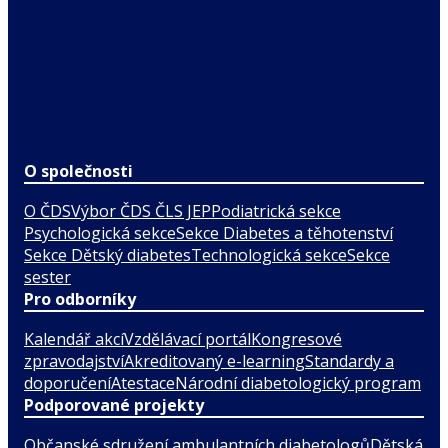
O společnosti
O ČDS
Výbor ČDS ČLS JEP
Podiatrická sekce
Psychologická sekce
Sekce Diabetes a těhotenství
Sekce Dětský diabetes
Technologická sekce
Sekce
sester
Pro odborníky
Kalendář akcí
Vzdělávací portál
Kongresové
zpravodajství
Akreditovaný e-learning
Standardy a
doporučení
Atestace
Národní diabetologický program
Podporované projekty
Občanské sdružení ambulantních diabetologů
Dětská