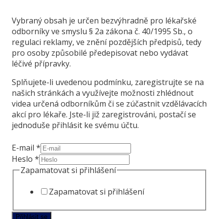
Vybraný obsah je určen bezvýhradně pro lékařské
odborníky ve smyslu § 2a zákona č. 40/1995 Sb., o
regulaci reklamy, ve znění pozdějších předpisů, tedy
pro osoby způsobilé předepisovat nebo vydávat
léčivé přípravky.
Splňujete-li uvedenou podmínku, zaregistrujte se na
našich stránkách a využívejte možnosti zhlédnout
videa určená odborníkům či se zúčastnit vzdělávacích
akcí pro lékaře. Jste-li již zaregistrováni, postačí se
jednoduše přihlásit ke svému účtu.
Zapamatovat
E-mail
*
přihlášení
Heslo
*
E-
Zapamatovat si přihlášení
mail
Zapamatovat si přihlášení
Přihlásit se