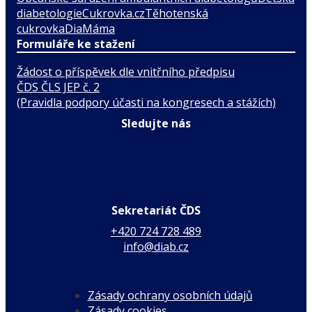
diabetologie
Cukrovka.cz
Těhotenská
cukrovka
DiaMáma
Formuláře ke stažení
Žádost o příspěvek dle vnitřního předpisu
ČDS ČLS JEP č. 2
(Pravidla podpory účasti na kongresech a stážích)
Sledujte nás
Sekretariát ČDS
+420 724 728 489
info@diab.cz
Zásady ochrany osobních údajů
Zásady cookies