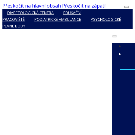
Přeskočit na hlavní obsah
Přeskočit na zápatí
DIABETOLOGICKÁ CENTRA
EDUKAČNÍ
PRACOVIŠTĚ
PODIATRICKÉ AMBULANCE
PSYCHOLOGICKÉ
PEVNÉ BODY