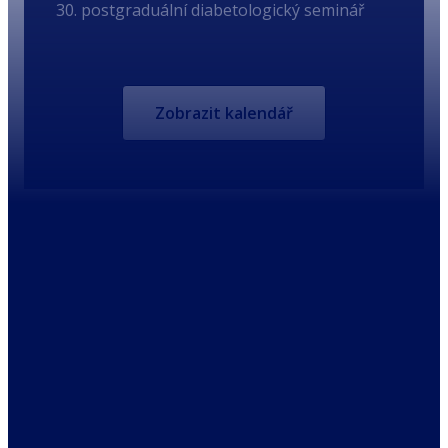
30. postgraduální diabetologický seminář
Zobrazit kalendář