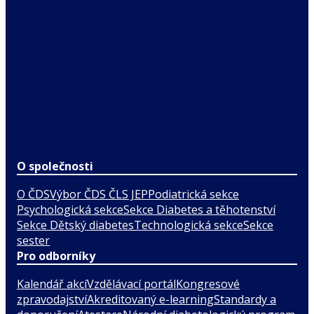
O společnosti
O ČDS
Výbor ČDS ČLS JEP
Podiatrická sekce
Psychologická sekce
Sekce Diabetes a těhotenství
Sekce Dětský diabetes
Technologická sekce
Sekce
sester
Pro odborníky
Kalendář akcí
Vzdělávací portál
Kongresové
zpravodajství
Akreditovaný e-learning
Standardy a