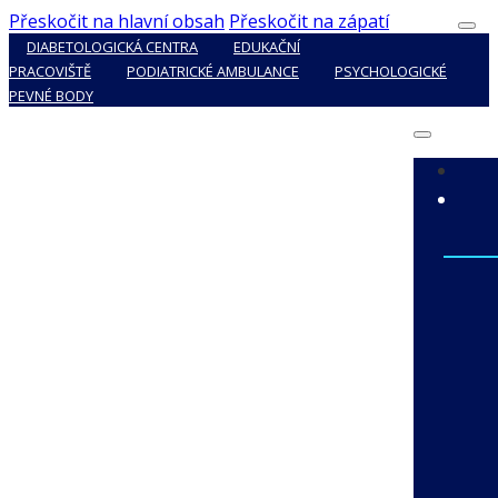
Přeskočit na hlavní obsah
Přeskočit na zápatí
DIABETOLOGICKÁ CENTRA
EDUKAČNÍ
PRACOVIŠTĚ
PODIATRICKÉ AMBULANCE
PSYCHOLOGICKÉ
PEVNÉ BODY