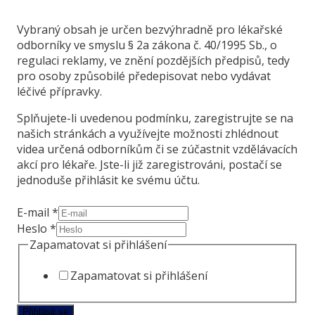
Vybraný obsah je určen bezvýhradně pro lékařské
odborníky ve smyslu § 2a zákona č. 40/1995 Sb., o
regulaci reklamy, ve znění pozdějších předpisů, tedy
pro osoby způsobilé předepisovat nebo vydávat
léčivé přípravky.
Splňujete-li uvedenou podmínku, zaregistrujte se na
našich stránkách a využívejte možnosti zhlédnout
videa určená odborníkům či se zúčastnit vzdělávacích
akcí pro lékaře. Jste-li již zaregistrováni, postačí se
jednoduše přihlásit ke svému účtu.
si
E-mail
*
Zapamatovat
Heslo
*
přihlášení
Zapamatovat si přihlášení
Zapamatovat si přihlášení
Přihlásit se