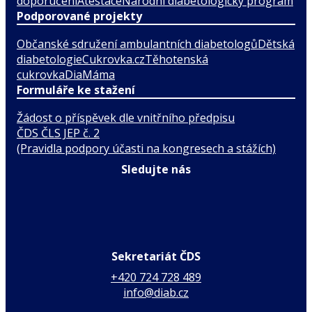
doporučení
Atestace
Národní diabetologický program
Podporované projekty
Občanské sdružení ambulantních diabetologů
Dětská
diabetologie
Cukrovka.cz
Těhotenská
cukrovka
DiaMáma
Formuláře ke stažení
Žádost o příspěvek dle vnitřního předpisu
ČDS ČLS JEP č. 2
(Pravidla podpory účasti na kongresech a stážích)
Sledujte nás
Sekretariát ČDS
+420 724 728 489
info@diab.cz