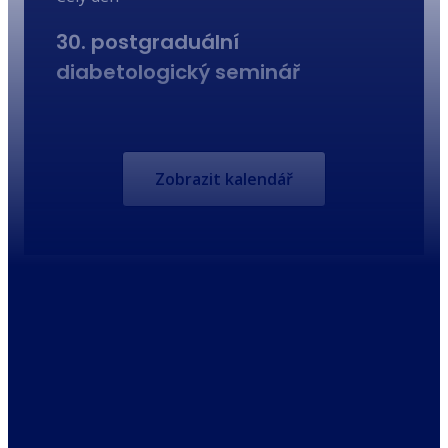
30. postgraduální
diabetologický seminář
Zobrazit kalendář