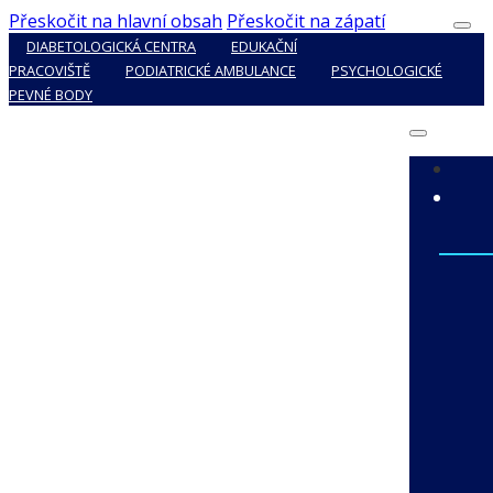
Přeskočit na hlavní obsah
Přeskočit na zápatí
DIABETOLOGICKÁ CENTRA
EDUKAČNÍ
PRACOVIŠTĚ
PODIATRICKÉ AMBULANCE
PSYCHOLOGICKÉ
PEVNÉ BODY