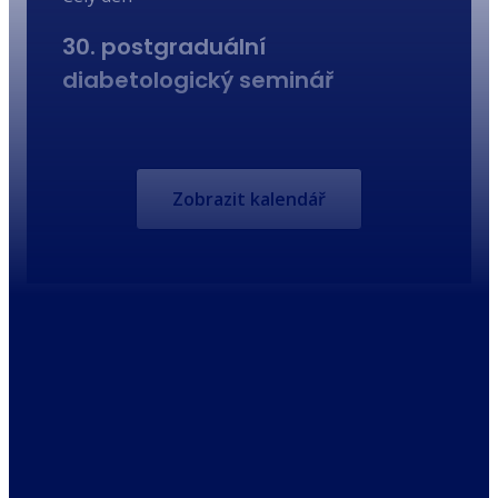
30. postgraduální
diabetologický seminář
Zobrazit kalendář