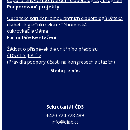
doporučení
Atestace
Národní diabetologický program
Podporované projekty
Občanské sdružení ambulantních diabetologů
Dětská
diabetologie
Cukrovka.cz
Těhotenská
cukrovka
DiaMáma
Formuláře ke stažení
Žádost o příspěvek dle vnitřního předpisu
ČDS ČLS JEP č. 2
(Pravidla podpory účasti na kongresech a stážích)
Sledujte nás
Sekretariát ČDS
+420 724 728 489
info@diab.cz