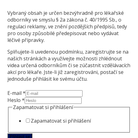
Vybraný obsah je určen bezvýhradně pro lékařské
odborníky ve smyslu § 2a zákona č. 40/1995 Sb., o
regulaci reklamy, ve znění pozdějších předpisů, tedy
pro osoby způsobilé předepisovat nebo vydávat
léčivé přípravky.
Splňujete-li uvedenou podmínku, zaregistrujte se na
našich stránkách a využívejte možnosti zhlédnout
videa určená odborníkům či se zúčastnit vzdělávacích
akcí pro lékaře. Jste-li již zaregistrováni, postačí se
jednoduše přihlásit ke svému účtu.
E-mail
*
E-
Heslo
*
mail
Zapamatovat si přihlášení
Heslo
si
Zapamatovat si přihlášení
Přihlásit se