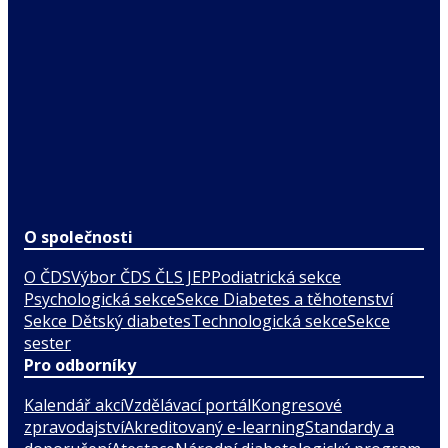
O společnosti
O ČDS
Výbor ČDS ČLS JEP
Podiatrická sekce
Psychologická sekce
Sekce Diabetes a těhotenství
Sekce Dětský diabetes
Technologická sekce
Sekce
sester
Pro odborníky
Kalendář akcí
Vzdělávací portál
Kongresové
zpravodajství
Akreditovaný e-learning
Standardy a