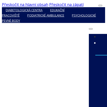
Přeskočit na hlavní obsah
Přeskočit na zápatí
DIABETOLOGICKÁ CENTRA
EDUKAČNÍ
PRACOVIŠTĚ
PODIATRICKÉ AMBULANCE
PSYCHOLOGICKÉ
PEVNÉ BODY