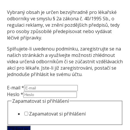
Vybraný obsah je určen bezvýhradně pro lékařské
odborníky ve smyslu § 2a zákona č. 40/1995 Sb., o
regulaci reklamy, ve znění pozdějších předpisů, tedy
pro osoby způsobilé předepisovat nebo vydávat
léčivé přípravky.
Splňujete-li uvedenou podmínku, zaregistrujte se na
našich stránkách a využívejte možnosti zhlédnout
videa určená odborníkům či se zúčastnit vzdělávacích
akcí pro lékaře. Jste-li již zaregistrováni, postačí se
jednoduše přihlásit ke svému účtu.
Zapamatovat
E-mail
*
Heslo
Heslo
*
přihlášení
Zapamatovat si přihlášení
Zapamatovat si přihlášení
Přihlásit se