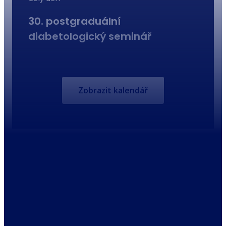
30. postgraduální
diabetologický seminář
Zobrazit kalendář