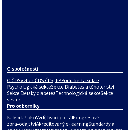
O společnosti
O ČDS
Výbor ČDS ČLS JEP
Podiatrická sekce
Psychologická sekce
Sekce Diabetes a těhotenství
Sekce Dětský diabetes
Technologická sekce
Sekce
sester
Pro odborníky
Kalendář akcí
Vzdělávací portál
Kongresové
zpravodajství
Akreditovaný e-learning
Standardy a