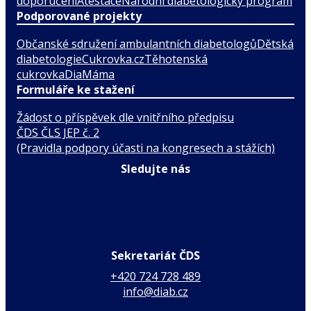
doporučení
Atestace
Národní diabetologický program
Podporované projekty
Občanské sdružení ambulantních diabetologů
Dětská
diabetologie
Cukrovka.cz
Těhotenská
cukrovka
DiaMáma
Formuláře ke stažení
Žádost o příspěvek dle vnitřního předpisu
ČDS ČLS JEP č. 2
(Pravidla podpory účasti na kongresech a stážích)
Sledujte nás
Sekretariát ČDS
+420 724 728 489
info@diab.cz