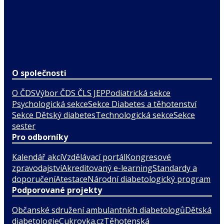
O společnosti
O ČDS
Výbor ČDS ČLS JEP
Podiatrická sekce
Psychologická sekce
Sekce Diabetes a těhotenství
Sekce Dětský diabetes
Technologická sekce
Sekce
sester
Pro odborníky
Kalendář akcí
Vzdělávací portál
Kongresové
zpravodajství
Akreditovaný e-learning
Standardy a
doporučení
Atestace
Národní diabetologický program
Podporované projekty
Občanské sdružení ambulantních diabetologů
Dětská
diabetologie
Cukrovka.cz
Těhotenská