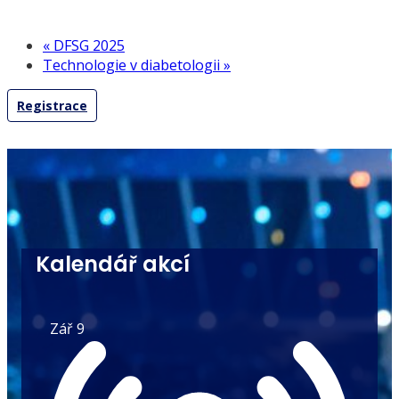
«
DFSG 2025
Technologie v diabetologii
»
Registrace
Kalendář akcí
Zář
9