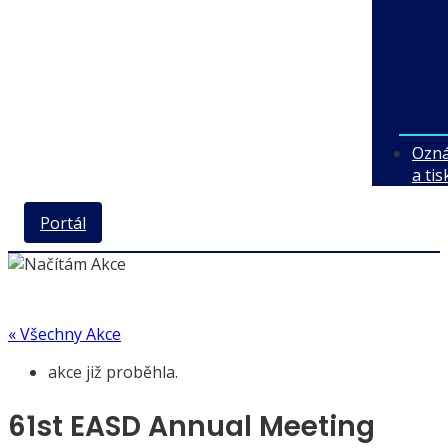
Ozn
a ti
Portál
« Všechny Akce
akce již proběhla.
61st EASD Annual Meeting