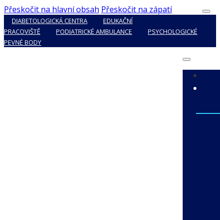
Přeskočit na hlavní obsah
Přeskočit na zápatí
DIABETOLOGICKÁ CENTRA
EDUKAČNÍ
PRACOVIŠTĚ
PODIATRICKÉ AMBULANCE
PSYCHOLOGICKÉ
PEVNÉ BODY