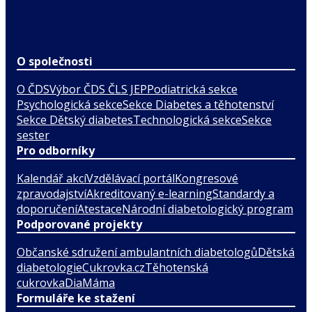
O společnosti
O ČDS
Výbor ČDS ČLS JEP
Podiatrická sekce
Psychologická sekce
Sekce Diabetes a těhotenství
Sekce Dětský diabetes
Technologická sekce
Sekce
sester
Pro odborníky
Kalendář akcí
Vzdělávací portál
Kongresové
zpravodajství
Akreditovaný e-learning
Standardy a
doporučení
Atestace
Národní diabetologický program
Podporované projekty
Občanské sdružení ambulantních diabetologů
Dětská
diabetologie
Cukrovka.cz
Těhotenská
cukrovka
DiaMáma
Formuláře ke stažení