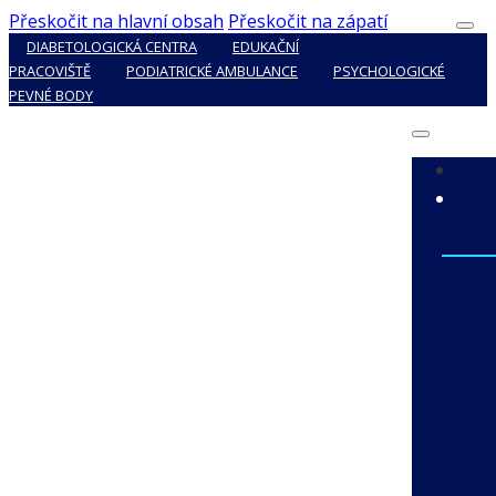
Přeskočit na hlavní obsah
Přeskočit na zápatí
DIABETOLOGICKÁ CENTRA
EDUKAČNÍ
PRACOVIŠTĚ
PODIATRICKÉ AMBULANCE
PSYCHOLOGICKÉ
PEVNÉ BODY