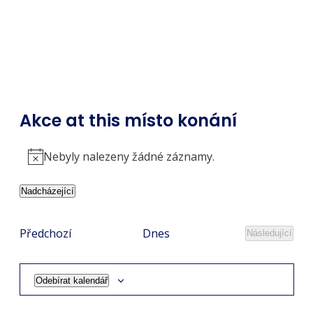
Akce at this místo konání
Nebyly nalezeny žádné záznamy.
Notice
Nadcházející
Vyberte
datum.
Akce
Předchozí
Dnes
Následující
Akce
Odebírat kalendář