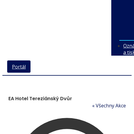
Ozn
a ti
Portál
EA Hotel Tereziánský Dvůr
« Všechny Akce
Addres