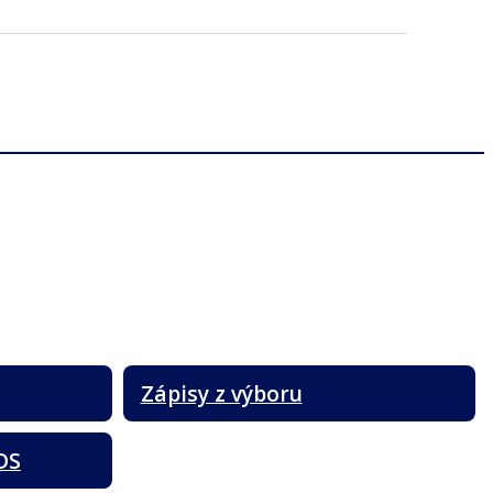
Zápisy z výboru
DS