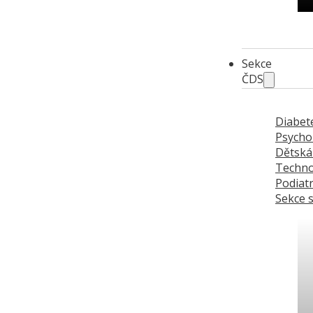
Ak
Sekce
ČDS
Diabet
Psycho
Dětská
Techno
Podiatr
Sekce 