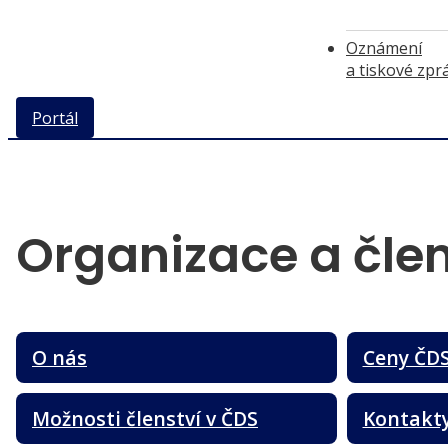
Oznámení
a tiskové zpr
Portál
Organizace a člen
O nás
Ceny ČD
Možnosti členství v ČDS
Kontakt