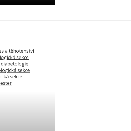
reditované kurzy ›
es a těhotenství
logická sekce
 diabetologie
logická sekce
ická sekce
sester