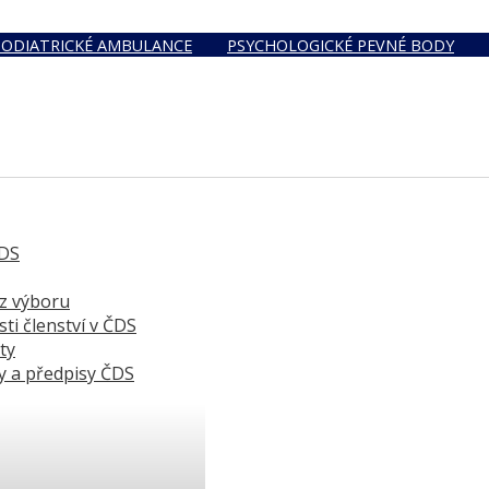
PODIATRICKÉ AMBULANCE
PSYCHOLOGICKÉ PEVNÉ BODY
DS
 z výboru
ti členství v ČDS
ty
y a předpisy ČDS