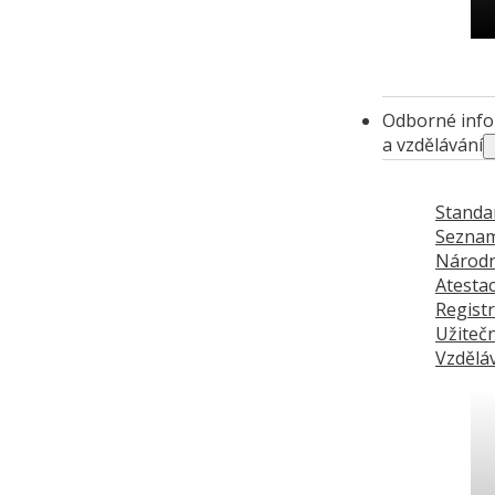
Ch
Odborné inf
a vzdělávání
Standa
Sezna
Národn
Atesta
Regist
Užiteč
Vzděláv