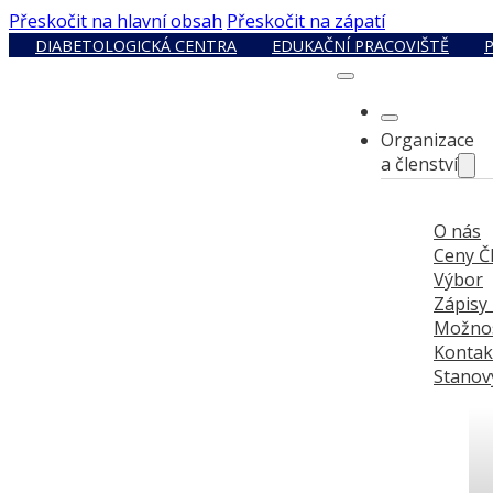
Přeskočit na hlavní obsah
Přeskočit na zápatí
DIABETOLOGICKÁ CENTRA
EDUKAČNÍ PRACOVIŠTĚ
Organizace
a členství
O nás
Ceny Č
Výbor
Zápisy
Možnos
Kontak
Stanov