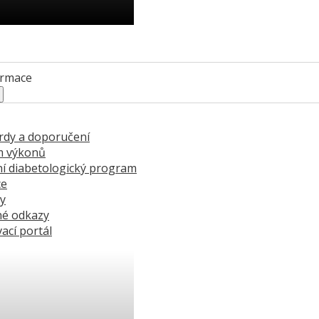
ci se stát členem ČDS ›
ormace
rdy a doporučení
m výkonů
í diabetologický program
ce
ry
né odkazy
ací portál