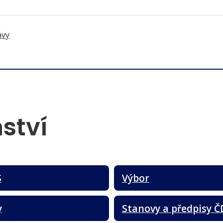
ávy
ství
S
Výbor
y
Stanovy a předpisy Č