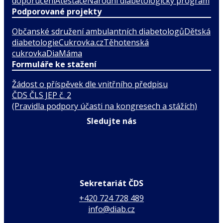
doporučení
Atestace
Národní diabetologický program
Podporované projekty
Občanské sdružení ambulantních diabetologů
Dětská
diabetologie
Cukrovka.cz
Těhotenská
cukrovka
DiaMáma
Formuláře ke stažení
Žádost o příspěvek dle vnitřního předpisu
ČDS ČLS JEP č. 2
(Pravidla podpory účasti na kongresech a stážích)
Sledujte nás
Sekretariát ČDS
+420 724 728 489
info@diab.cz