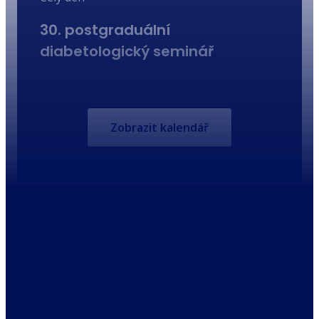
30. postgraduální
diabetologický seminář
Zobrazit kalendář