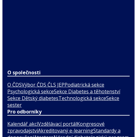
O společnosti
O ČDS
Výbor ČDS ČLS JEP
Podiatrická sekce
Psychologická sekce
Sekce Diabetes a těhotenství
Sekce Dětský diabetes
Technologická sekce
Sekce
sester
Pro odborníky
Kalendář akcí
Vzdělávací portál
Kongresové
zpravodajství
Akreditovaný e-learning
Standardy a