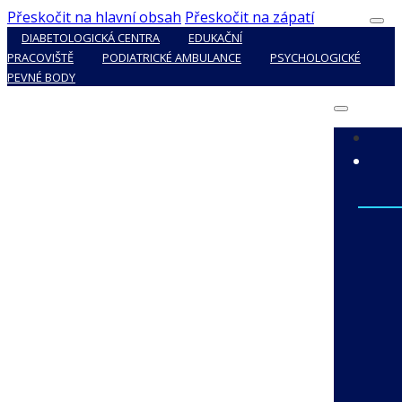
Přeskočit na hlavní obsah
Přeskočit na zápatí
DIABETOLOGICKÁ CENTRA
EDUKAČNÍ
PRACOVIŠTĚ
PODIATRICKÉ AMBULANCE
PSYCHOLOGICKÉ
PEVNÉ BODY