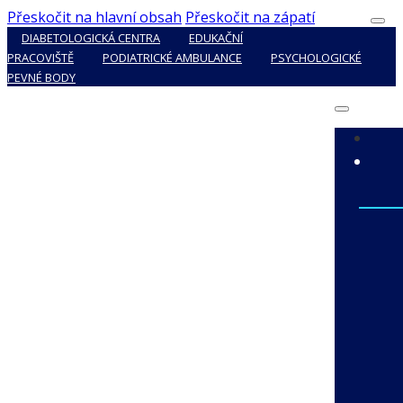
Přeskočit na hlavní obsah
Přeskočit na zápatí
DIABETOLOGICKÁ CENTRA
EDUKAČNÍ
PRACOVIŠTĚ
PODIATRICKÉ AMBULANCE
PSYCHOLOGICKÉ
PEVNÉ BODY