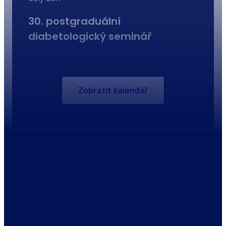
30. postgraduální
diabetologický seminář
Zobrazit kalendář