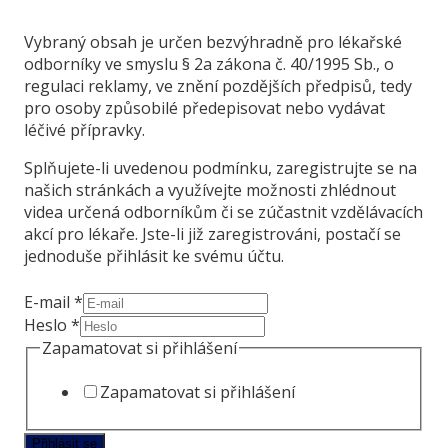
Vybraný obsah je určen bezvýhradně pro lékařské
odborníky ve smyslu § 2a zákona č. 40/1995 Sb., o
regulaci reklamy, ve znění pozdějších předpisů, tedy
pro osoby způsobilé předepisovat nebo vydávat
léčivé přípravky.
Splňujete-li uvedenou podmínku, zaregistrujte se na
našich stránkách a využívejte možnosti zhlédnout
videa určená odborníkům či se zúčastnit vzdělávacích
akcí pro lékaře. Jste-li již zaregistrováni, postačí se
jednoduše přihlásit ke svému účtu.
E-mail
*
Zapamatovat
Heslo
*
přihlášení
Zapamatovat si přihlášení
E-
mail
Zapamatovat si přihlášení
Přihlásit se