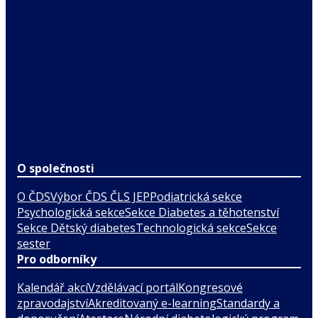
O společnosti
O ČDS
Výbor ČDS ČLS JEP
Podiatrická sekce
Psychologická sekce
Sekce Diabetes a těhotenství
Sekce Dětský diabetes
Technologická sekce
Sekce
sester
Pro odborníky
Kalendář akcí
Vzdělávací portál
Kongresové
zpravodajství
Akreditovaný e-learning
Standardy a