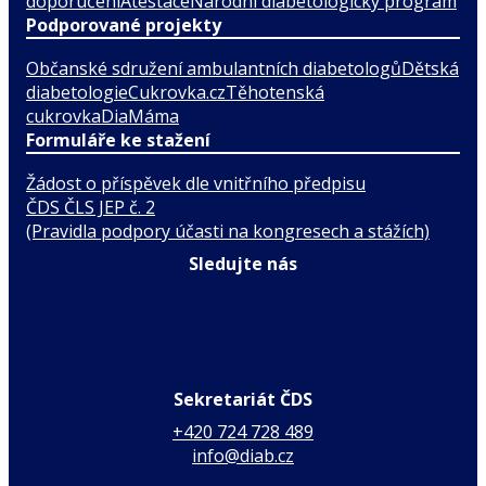
doporučení
Atestace
Národní diabetologický program
Podporované projekty
Občanské sdružení ambulantních diabetologů
Dětská
diabetologie
Cukrovka.cz
Těhotenská
cukrovka
DiaMáma
Formuláře ke stažení
Žádost o příspěvek dle vnitřního předpisu
ČDS ČLS JEP č. 2
(Pravidla podpory účasti na kongresech a stážích)
Sledujte nás
Sekretariát ČDS
+420 724 728 489
info@diab.cz