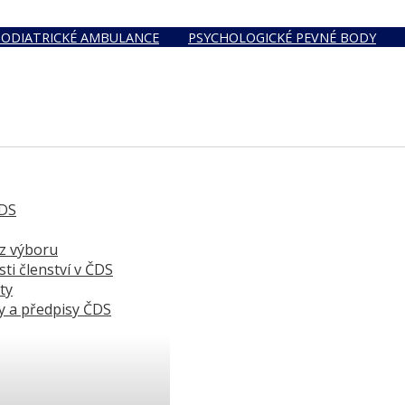
PODIATRICKÉ AMBULANCE
PSYCHOLOGICKÉ PEVNÉ BODY
DS
 z výboru
ti členství v ČDS
ty
y a předpisy ČDS