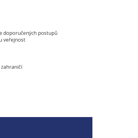
zace doporučených postupů
u veřejnost
 zahraničí