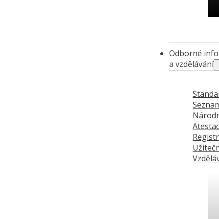
Ch
Odborné inf
a vzdělávání
Standa
Sezna
Národn
Atesta
Regist
Užiteč
Vzděláv