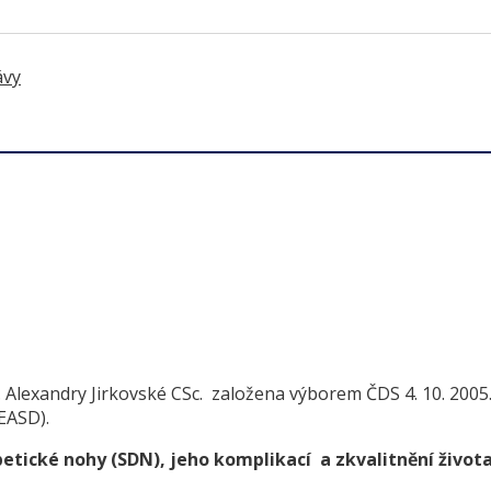
ávy
r. Alexandry Jirkovské CSc. založena výborem ČDS 4. 10. 200
(EASD).
etické nohy (SDN), jeho komplikací a zkvalitnění život