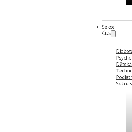
Ak
Sekce
ČDS
Diabet
Psycho
Dětská
Techno
Podiatr
Sekce 