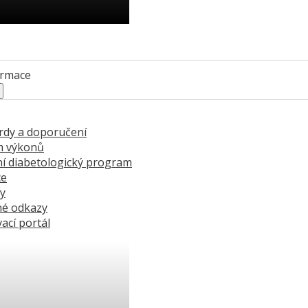
ci se stát členem ČDS ›
ormace
rdy a doporučení
m výkonů
í diabetologický program
ce
ry
né odkazy
ací portál