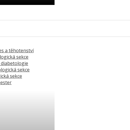
reditované kurzy ›
es a těhotenství
logická sekce
 diabetologie
logická sekce
ická sekce
sester