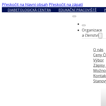
Přeskočit na hlavní obsah
Přeskočit na zápatí
DIABETOLOGICKÁ CENTRA
EDUKAČNÍ PRACOVIŠTĚ
Organizace
a členství
O nás
Ceny Č
Výbor
Zápisy
Možnos
Kontak
Stanov